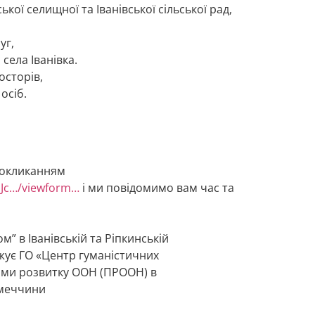
ької селищної та Іванівської сільської рад,
уг,
села Іванівка.
осторів,
 осіб.
покликанням
JJc…/viewform…
і ми повідомимо вам час та
м” в Іванівській та Ріпкинській
джує ГО «Центр гуманістичних
ами розвитку ООН (ПРООН) в
імеччини