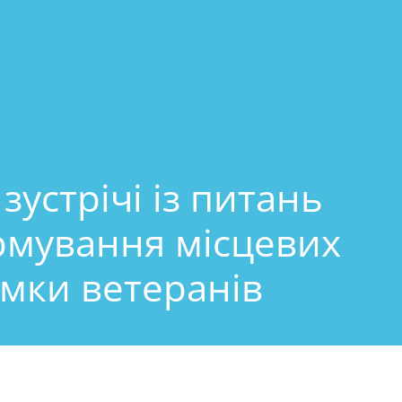
устрічі із питань
рмування місцевих
мки ветеранів