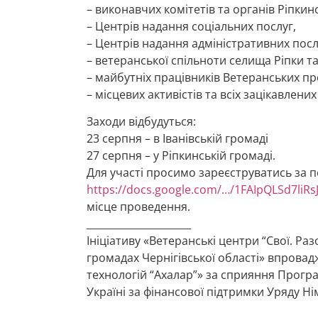
– виконавчих комітетів та органів Ріпкинс
– Центрів надання соціальних послуг,
– Центрів надання адміністративних посл
– ветеранської спільноти селища Ріпки та 
– майбутніх працівників Ветеранських пр
– місцевих активістів та всіх зацікавлених
Заходи відбудуться:
23 серпня – в Іванівській громаді
27 серпня – у Ріпкинській громаді.
Для участі просимо зареєструватись за 
https://docs.google.com/…/1FAIpQLSd7liRs
місце проведення.
_____________________
Ініціативу «Ветеранські центри “Свої. Разо
громадах Чернігівської області» впрова
технологій “Ахалар”» за сприяння Прогр
Україні за фінансової підтримки Уряду Н