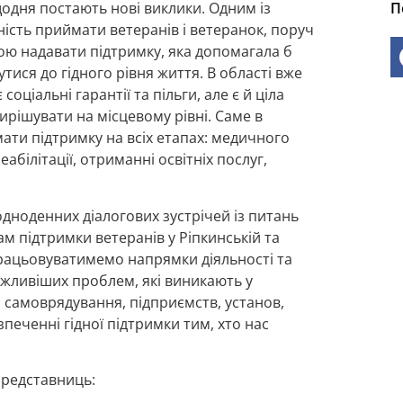
одня постають нові виклики. Одним із
П
ність приймати ветеранів і ветеранок, поруч
ою надавати підтримку, яка допомагала б
ися до гідного рівня життя. В області вже
оціальні гарантії та пільги, але є й ціла
ирішувати на місцевому рівні. Саме в
ати підтримку на всіх етапах: медичного
абілітації, отриманні освітніх послуг,
дноденних діалогових зустрічей із питань
м підтримки ветеранів у Ріпкинській та
апрацьовуватимемо напрямки діяльності та
ажливіших проблем, які виникають у
 самоврядування, підприємств, установ,
зпеченні гідної підтримки тим, хто нас
представниць: