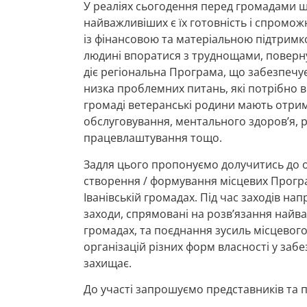
У реаліях сьогодення перед громадами щ
найважливіших є їх готовність і спромож
із фінансовою та матеріальною підтримк
людині впоратися з труднощами, повернут
діє регіональна Програма, що забезпечує с
низка проблемних питань, які потрібно в
громаді ветеранські родини мають отрим
обслуговування, ментального здоров’я, ре
працевлаштування тощо.
Задля цього пропонуємо долучитись до о
створення / формування місцевих Програ
Іванівській громадах. Під час заходів н
заходи, спрямовані на розв’язання найв
громадах, та поєднання зусиль місцевого
організацій різних форм власності у забе
захищає.
До участі запрошуємо представників та 