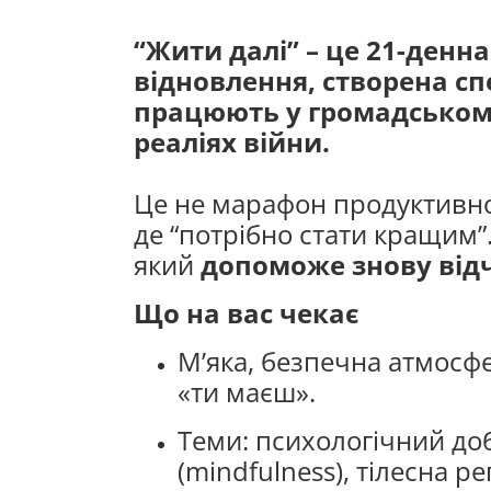
“Жити далі” – це 21-денн
відновлення, створена сп
працюють у громадському
реаліях війни.
Це не марафон продуктивно
де “потрібно стати кращим”
який
допоможе знову відч
Що на вас чекає
М’яка, безпечна атмосфер
«ти маєш».
Теми: психологічний добр
(mindfulness), тілесна р