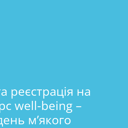
а реєстрація на
рс well-being –
 день м’якого