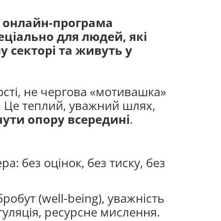
а онлайн-програма
еціально для людей, які
 секторі та живуть у
сті, не чергова «мотивашка»
. Це теплий, уважний шлях,
ути опору всередині
.
а: без оцінок, без тиску, без
обут (well-being), уважність
егуляція, ресурсне мислення.