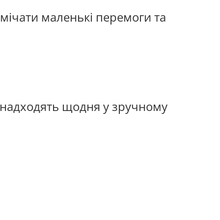
ічати маленькі перемоги та
.
 надходять щодня у зручному
gle/qnzNQ8KZGJ7aHzW46