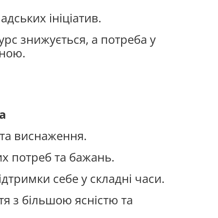
адських ініціатив.
сурс знижується, а потреба у
чною.
а
 та виснаження.
х потреб та бажань.
ідтримки себе у складні часи.
я з більшою ясністю та