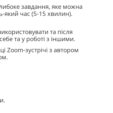
глибоке завдання, яке можна
ь-який час (5-15 хвилин).
використовувати та після
себе та у роботі з іншими.
нці Zoom-зустрічі з автором
ом.
и.