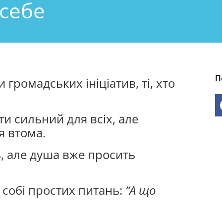
себе
П
 громадських ініціатив, ті, хто
ти сильний для всіх, але
я втома.
 але душа вже просить
 собі простих питань:
“А що