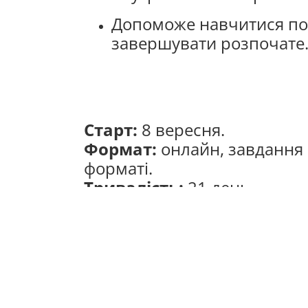
Допоможе навчитися пом
завершувати розпочате
Старт:
8 вересня.
Формат:
онлайн, завдання
форматі.
Тривалість:
21 день.
Вартість:
безкоштовно.
Реєстрація:
https://forms.
Кількість місць обмежена.