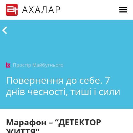
Простір Майбутнього
Повернення до себе. 7
днів чесності, тиші і сили
Марафон – “ДЕТЕКТОР
ЖИТТЯ”.