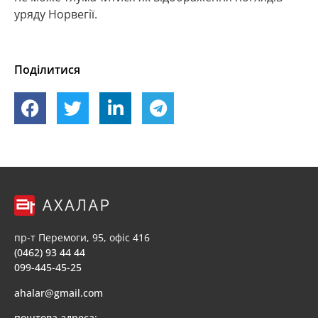
уряду Норвегії.
Поділитися
пр-т Перемоги, 95, офіс 416
(0462) 93 44 44
099-445-45-25
ahalar@gmail.com
поштова адреса: