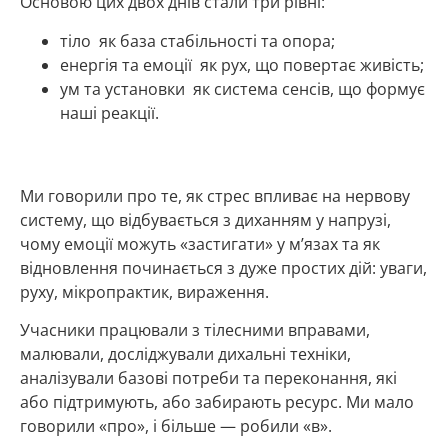
Основою цих двох днів стали три рівні:
тіло як база стабільності та опора;
енергія та емоції як рух, що повертає живість;
ум та установки як система сенсів, що формує
наші реакції.
Ми говорили про те, як стрес впливає на нервову
систему, що відбувається з диханням у напрузі,
чому емоції можуть «застигати» у м’язах та як
відновлення починається з дуже простих дій: уваги,
руху, мікропрактик, вираження.
Учасники працювали з тілесними вправами,
малювали, досліджували дихальні техніки,
аналізували базові потреби та переконання, які
або підтримують, або забирають ресурс. Ми мало
говорили «про», і більше — робили «в».