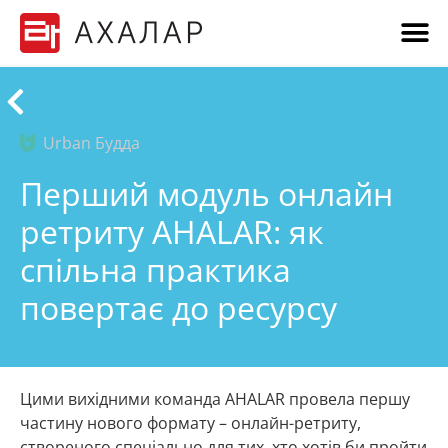
Urban Будда
Перший модуль онлайн
ретриту AHALAR: як
спільна практика
повертає до ресурсу
Цими вихідними команда AHALAR провела першу
частину нового формату – онлайн-ретриту,
створеного спеціально для тих, хто хотів би пройти