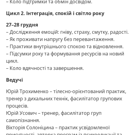
– Коло підтримки та обмін досвідом.
Цикл 2. Інтеграція, спокій і світло року
27–28 грудня
– Дослідження емоцій: гніву, страху, смутку, радості.
– Як проживати напругу без перевантаження.
– Практики внутрішнього спокою та відновлення.
– Підсумки року та формування ресурсів на новий
цикл.
– Коло вдячності та завершення.
Ведучі
Юрій Трохименко – тілесно-орієнтований практик,
тренер з дихальних технік, фасилітатор групових
процесів.
Юрій Усович – тренер, фасилітатор груп
самопізнання.
Вікторія Солоніцина – практик усвідомленої
присутності, авторка програм із психоедукації та