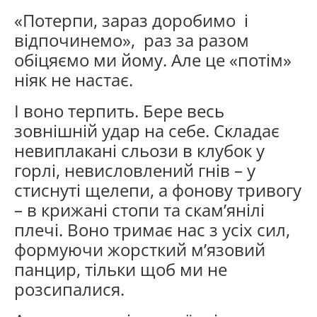
«Потерпи, зараз доробимо і
відпочинемо», раз за разом
обіцяємо ми йому. Але це «потім»
ніяк не настає.
І воно терпить. Бере весь
зовнішній удар на себе. Складає
невиплакані сльози в клубок у
горлі, невисловлений гнів – у
стиснуті щелепи, а фонову тривогу
– в крижані стопи та скам’янілі
плечі. Воно тримає нас з усіх сил,
формуючи жорсткий м’язовий
панцир, тільки щоб ми не
розсипалися.