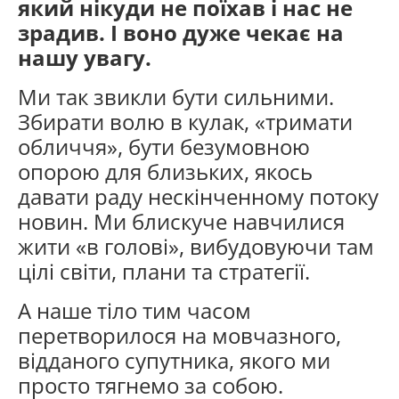
який нікуди не поїхав і нас не
зрадив. І воно дуже чекає на
нашу увагу.
Ми так звикли бути сильними.
Збирати волю в кулак, «тримати
обличчя», бути безумовною
опорою для близьких, якось
давати раду нескінченному потоку
новин. Ми блискуче навчилися
жити «в голові», вибудовуючи там
цілі світи, плани та стратегії.
А наше тіло тим часом
перетворилося на мовчазного,
відданого супутника, якого ми
просто тягнемо за собою.