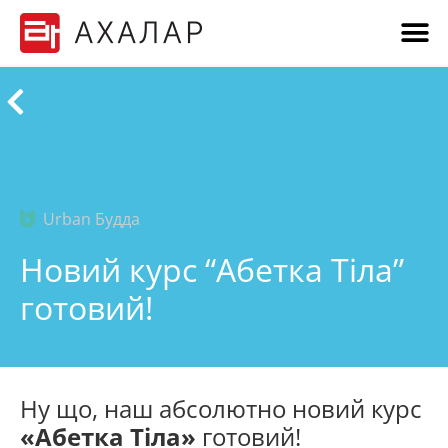
Urban Будда
Новий курс “Абетка Тіла”
готовий!
Ну що, наш абсолютно новий курс
«Абетка Тіла»
готовий!