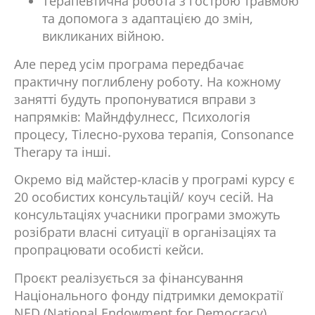
Терапевтична робота з гострою травмою
та допомога з адаптацією до змін,
викликаних війною.
Але перед усім програма передбачає
практичну поглиблену роботу. На кожному
занятті будуть пропонуватися вправи з
напрямків: Майндфулнесс, Психологія
процесу, Тілесно-рухова терапія, Consonance
Therapy та інші.
Окремо від майстер-класів у програмі курсу є
20 особистих консультацій/ коуч сесій. На
консультаціях учасники програми зможуть
розібрати власні ситуації в організаціях та
пропрацювати особисті кейси.
Проєкт реалізується за фінансування
Національного фонду підтримки демократії
NED (National Endowment for Democracy).