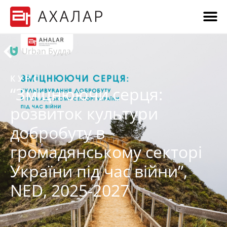
Urban Будда
КУРС
“Зміцнюючи серця:
розвиток культури
добробуту в
громадянському секторі
України під час війни”,
NED, 2025-2027