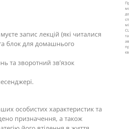
П
мо
до
сп
м
СШ
муєте запис лекцій (які читалися
та
а
 та блок для домашнього
п
єв
нь та зворотний зв’язок
месенджері.
ших особистих характеристик та
ено призначення, а також
атегію його втілення в життя.