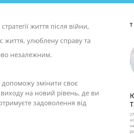
стратегії життя після війни,
с життя, улюблену справу та
ово незалежним.
 я допоможу змінити своє
виходу на новий рівень, де ви
 отримуєте задоволення від
27
ос
на
ро