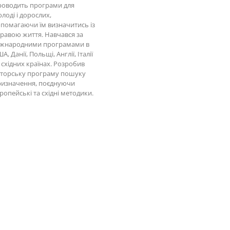
роводить програми для
лоді і дорослих,
помагаючи їм визначитись із
равою життя. Навчався за
іжнародними програмами в
А, Данії, Польщі, Англії, Італії
 східних країнах. Розробив
вторську програму пошуку
ризначення, поєднуючи
ропейські та східні методики.