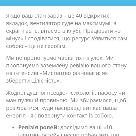
Якщо ваш стан зараз – це 40 відкритих
вкладок, вентилятор гуде на максимумі, а
екран гасне, вітаємо в клубі. Працювати «в
мінус» і сподіватися, що ресурс з’явиться сам
собою – це не героїзм.
Ми не пропонуємо чарівних пігулок. Ми
пропонуємо заземлену ревізію вашого стану
на інтенсиві «Мистецтво рівноваги: як
зберегти цілісність».
Жодної душної псевдо-психології, пафосу чи
маніпуляцій провиною. Ми збираємося, щоб
розібратися, куди насправді витікає ваша
енергія і як повернути контакт із собою.
Ревізія ролей:
дослідимо ваші «10
ідентичностей» і чесно побачимо, що