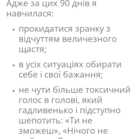
Адже за цих 90 днів я
навчилася:
прокидатися зранку з
відчуттям величезного
щастя;
в усіх ситуаціях обирати
себе і свої бажання;
не чути більше токсичний
голос в голові, який
гадливенько і підступно
шепотить: «Ти не
зможеш», «Нічого не