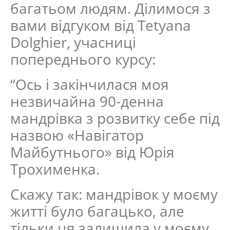
багатьом людям. Ділимося з
вами відгуком від Tetyana
Dolghier, учасниці
попереднього курсу:
“Ось і закінчилася моя
незвичайна 90-денна
мандрівка з розвитку себе під
назвою «Навігатор
Майбутнього» від Юрія
Трохименка.
Скажу так: мандрівок у моєму
житті було багацько, але
тільки ця залишила у моєму