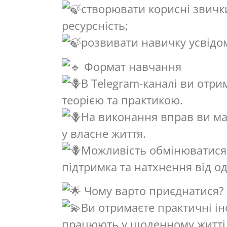
створювати корисні звички
ресурсність;
розвивати навичку усвідом
Формат навчання
В Telegram-каналі ви отри
теорією та практикою.
На виконання вправ ви мат
у власне життя.
Можливість обмінюватися д
підтримка та натхнення від о
Чому варто приєднатися?
Ви отримаєте практичні ін
працюють у щоденному житті