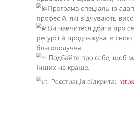
Програма спеціально ада
професій, які відчувають вис
Ви навчитеся дбати про се
ресурсі й продовжувати свою 
благополуччя.
Подбайте про себе, щоб ма
інших на краще.
Реєстрація відкрита:
http
Telegram:
https://t.me/aha
Facebook:
https://www.fac
Сайт:
https://ahalar.org