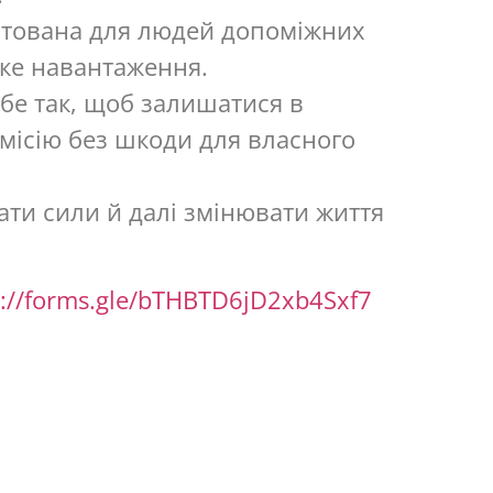
птована для людей допоміжних
оке навантаження.
бе так, щоб залишатися в
місію без шкоди для власного
ти сили й далі змінювати життя
s://forms.gle/bTHBTD6jD2xb4Sxf7
lar_center
ebook.com/CenterAhalar