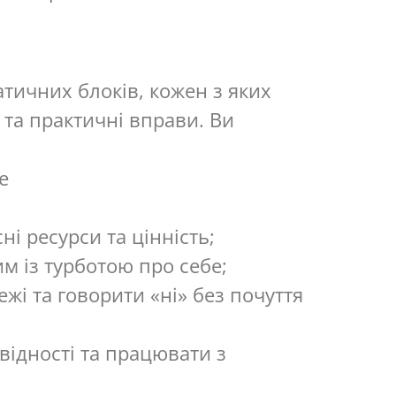
атичних блоків, кожен з яких
 та практичні вправи. Ви
е
і ресурси та цінність;
м із турботою про себе;
жі та говорити «ні» без почуття
відності та працювати з