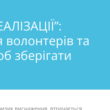
АЛІЗАЦІЇ”:
 волонтерів та
об зберігати
и
ризик виснаження, втрачається