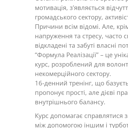
мотивація, з’являється відчут
громадського сектору, активіс
Причини всім відомі. Але, кр
напруження та стресу, часто
відкладені та забуті власні по
“Формула Реалізації” – це ун
курс, розроблений для волонте
некомерційного сектору.
16-денний тренінг, що базуєть
пропонує прості, але дієві п
внутрішнього балансу.
Курс допомагає справлятися з
між допомогою іншим і турбо