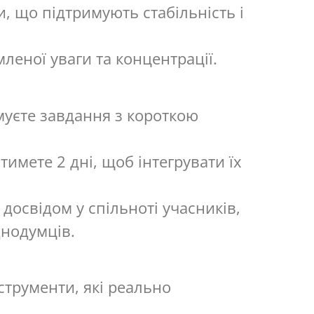
, що підтримують стабільність і
леної уваги та концентрації.
муєте завдання з короткою
имете 2 дні, щоб інтегрувати їх
освідом у спільноті учасників,
днодумців.
струменти, які реально
.