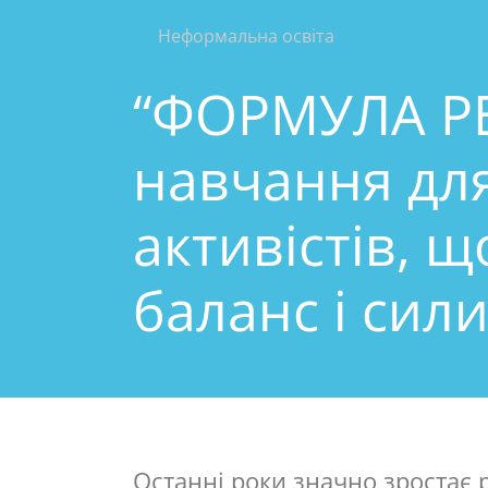
Неформальна освіта
“ФОРМУЛА РЕ
навчання для
активістів, щ
баланс і сил
Останні роки значно зростає 