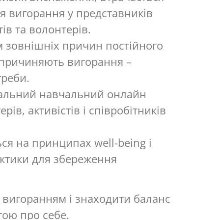
тя вигорання у представників
тів та волонтерів.
ім зовнішніх причин постійного
 спричиняють вигорання –
треби.
ікальний навчальний онлайн
рів, активістів і співробітників
ся на принципах well-being і
рактики для збереження
 вигоранням і знаходити баланс
тою про себе.