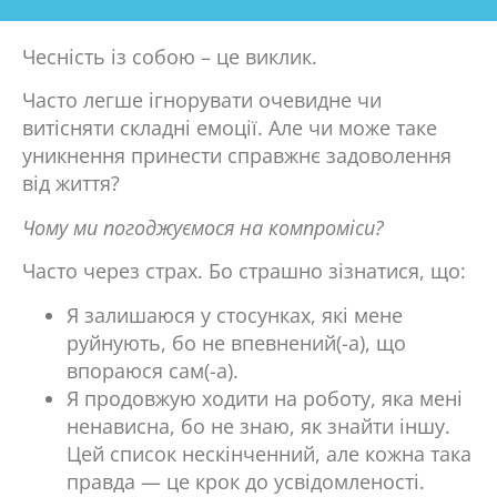
Чесність із собою – це виклик.
Часто легше ігнорувати очевидне чи
витісняти складні емоції. Але чи може таке
уникнення принести справжнє задоволення
від життя?
Чому ми погоджуємося на компроміси?
Часто через страх. Бо страшно зізнатися, що:
Я залишаюся у стосунках, які мене
руйнують, бо не впевнений(-а), що
впораюся сам(-а).
Я продовжую ходити на роботу, яка мені
ненависна, бо не знаю, як знайти іншу.
Цей список нескінченний, але кожна така
правда — це крок до усвідомленості.