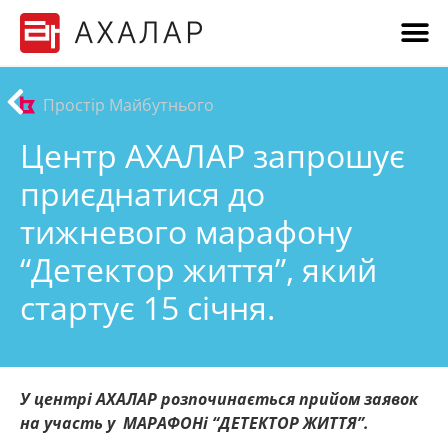
Простір Майбутнього
Центр АХАЛАР запрошує
приєднатися до
тижневого марафону
“Детектор життя”, який
стартує 15 січня.
У центрі АХАЛАР розпочинається прийом заявок
на участь у МАРАФОНі “ДЕТЕКТОР ЖИТТЯ”.