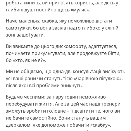
робота кипить, ви приносять користь, але десь у
глибині душі постійно щось «муляє».
Наче маленька скабка, яку неможливо дістати
самотужки, бо вона засіла надто глибоко у сліпій
зоні вашої уваги.
Ви звикаєте до цього дискомфорту, адаптуєтеся,
починаєте прикульгувати, але продовжуєте бігти,
бо «хто, як не я?».
Ми не обіцяємо, що одна-дві консультації вилікують
усі ваші рани чи стануть тією «чарівною пігулкою»,
після якої всі проблеми зникнуть.
Будьмо чесними: за пару годин неможливо
перебудувати життя. Але за цей час наші тренери
зможуть зробити головне – підсвітити те, чого ви
не бачите самостійно. Вони стануть вашим
дзеркалом, яке допоможе побачити «скабку»,