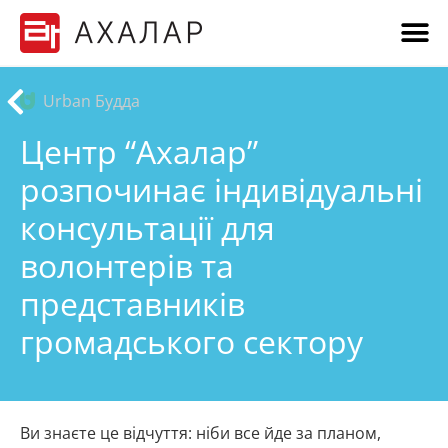
Urban Будда
Центр “Ахалар”
розпочинає індивідуальні
консультації для
волонтерів та
представників
громадського сектору
Ви знаєте це відчуття: ніби все йде за планом,