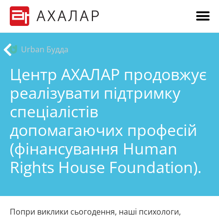
Urban Будда
Центр АХАЛАР продовжує
реалізувати підтримку
спеціалістів
допомагаючих професій
(фінансування Human
Rights House Foundation).
Попри виклики сьогодення, наші психологи,