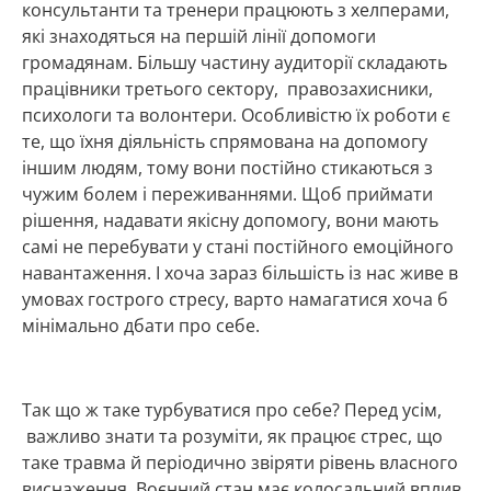
консультанти та тренери працюють з хелперами,
які знаходяться на першій лінії допомоги
громадянам. Більшу частину аудиторії складають
працівники третього сектору, правозахисники,
психологи та волонтери. Особливістю їх роботи є
те, що їхня діяльність спрямована на допомогу
іншим людям, тому вони постійно стикаються з
чужим болем і переживаннями. Щоб приймати
рішення, надавати якісну допомогу, вони мають
самі не перебувати у стані постійного емоційного
навантаження. І хоча зараз більшість із нас живе в
умовах гострого стресу, варто намагатися хоча б
мінімально дбати про себе.
Так що ж таке турбуватися про себе? Перед усім,
важливо знати та розуміти, як працює стрес, що
таке травма й періодично звіряти рівень власного
виснаження. Воєнний стан має колосальний вплив