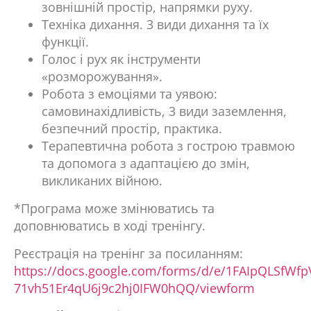
зовнішній простір, напрямки руху.
Техніка дихання. 3 види дихання та їх
функції.
Голос і рух як інструменти
«розморожування».
Робота з емоціями та уявою:
самовинахідливість, 3 види заземлення,
безпечний простір, практика.
Терапевтична робота з гострою травмою
та допомога з адаптацією до змін,
викликаних війною.
*Програма може змінюватись та
доповнюватись в ході тренінгу.
Реєстрація на тренінг за посиланням:
https://docs.google.com/forms/d/e/1FAIpQLSfW
71vh51Er4qU6j9c2hj0IFW0hQQ/viewform